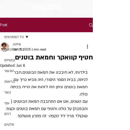
מש
וּבָּ
חה
Post
כל המתכונים
מילכה
כל המתכונים
Jan 15, 2025
1 min read
חטיף קוואקר וחמאת בוטנים
קינוחים
Updated:
Jun 8
טבעוני
בילדותי, לא חיבבנו את חמאת הבוטנים.חבר 
לכיתה, בבית הספר היסודי, היה מביא כריך עם 
בריאות
חמאת בוטנים וניתן היה לזהות את הריח בכיתה 
בשר
כולה.
עם השנים, אט אט התחבבה חמאת הבוטנים ( 
עוף
והבמבה) על כולנו וחטיף עם חמאת בוטנים וקצת 
דגים
שוקולד מריר ליד הקפה- זה פתרון מושלם!
סלטים