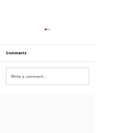
Comments
עוגת שזיפים* קייצית רומנית
Write a comment...
ו וירקות שורש ביין