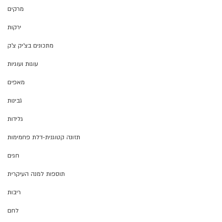
מרקים
ירקות
מתכונים בצ'יק צ'ק
עוגות ועוגיות
מאפים
גבינות
גלידות
תזונה קטוגנית-דלת פחמימות
חגים
תוספות למנה העיקרית
ריבות
לחם