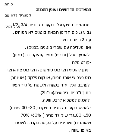
.
פירות
המצרכים הדרושים ואופן ההכנה:
קטגוריה ללא שם
-מחממים במיקרוגל  בקערת זכוכית, 3/4 -1/2 
נטול גלוטן
גביע (1 כוס חד״פ) חמאת בוטנים לא ממותק , 
עם 3 כפות דבש.
(אני מעדיפה עם שברי בוטנים בפנים) .
-להוסיף ספל (זכוכית) וחצי קוואקר דק ( טחון).
-קורט מלח
 -ניתן להוסיף חצי כוס סומסום/ חצי כוס צ׳יה/חצי 
כוס פצפוצי אורז תפוח, או קורנפלקס ( או יותר).
-לערבב הכל  יחד בקערה ולשטח על נייר אפיה 
בתוך תבנית  ריבועית.(25*25).
-להכניס למקפיא לרבע שעה.
-להמיס בקערת זכוכית במיקרו ( 30+ 30 שניות)
150- 100גר׳ שוקולד מריר (  60%/ 70% 
שאוהבים) ושופכים על העיסה הקרה . לשטח 
באופן שווה .