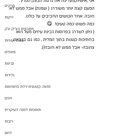
אני ,אישית,מעדיפה את גרסת הבצק הפריך. 
מרקים
הפעם קצת יותר משודרג ( שמנת) אבל ממש לא 
חובה. אחד הקישים החביבים על כולנו.
ירקות
כמה פשוט-כמה טעים!  😋
מתכונים בצ'יק צ'ק
( ניתן לשדרג בפרוסות גבינת עיזים מעל ו/או 
בחתיכות קטנות בתוך המלית , כמו גם בגבינה 
עוגות ועוגיות
צהובה- אבל ממש לא חובה!).
מאפים
גבינות
גלידות
תזונה קטוגנית-דלת פחמימות
חגים
תוספות למנה העיקרית
ריבות
לחם