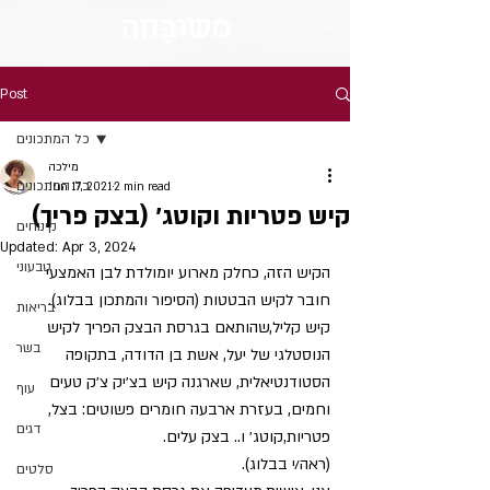
מש
וּבָּ
חה
Post
כל המתכונים
מילכה
כל המתכונים
Jun 17, 2021
2 min read
קיש פטריות וקוטג׳ (בצק פריך)
קינוחים
Updated:
Apr 3, 2024
טבעוני
הקיש הזה, כחלק מארוע יומולדת לבן האמצעי 
חובר לקיש הבטטות (הסיפור והמתכון בבלוג).
בריאות
קיש קליל,שהותאם בגרסת הבצק הפריך לקיש 
בשר
הנוסטלגי של יעל, אשת בן הדודה, בתקופה 
הסטודנטיאלית, שארגנה קיש בצ׳יק צ׳ק טעים 
עוף
וחמים, בעזרת ארבעה חומרים פשוטים: בצל, 
דגים
פטריות,קוטג׳ ו.. בצק עלים.
(ראה/י בבלוג). 
סלטים