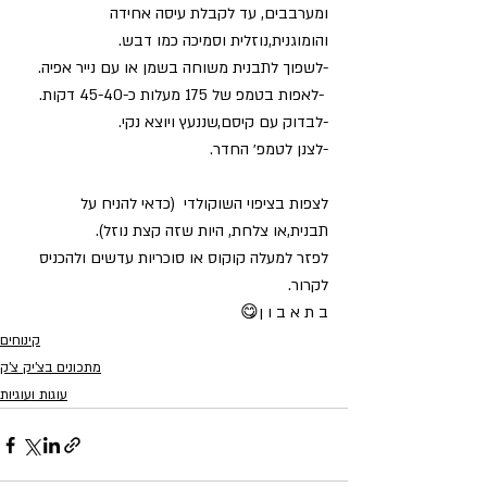
ומערבבים, עד לקבלת עיסה אחידה 
והומוגנית,נוזלית וסמיכה כמו דבש.
-לשפוך לתבנית משוחה בשמן או עם נייר אפיה.
 -לאפות בטמפ של 175 מעלות כ-45-40 דקות. 
-לבדוק עם קיסם,שננעץ ויוצא נקי.
-לצנן לטמפ׳ החדר.
לצפות בציפוי השוקולדי  (כדאי להניח על 
תבנית,או צלחת, היות שזה קצת נוזל).
לפזר למעלה קוקוס או סוכריות עדשים ולהכניס 
לקרור.
ב ת א ב ו ן😋
קינוחים
מתכונים בצ'יק צ'ק
עוגות ועוגיות