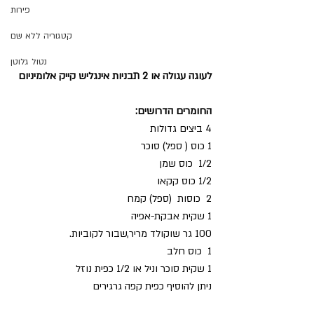
פירות
קטגוריה ללא שם
נטול גלוטן
לעוגה עגולה או 2 תבניות אינגליש קייק אלומיניום 
החומרים הדרושים:
4 ביצים גדולות
1 כוס ( ספל) סוכר
1/2  כוס שמן
1/2 כוס קקאו
2  כוסות  (ספל) קמח
1 שקית אבקת-אפיה
100 גר שוקולד מריר,שבור לקוביות.
1  כוס חלב
1 שקית סוכר וניל או 1/2 כפית נוזל
ניתן להוסיף כפית קפה גרגירים