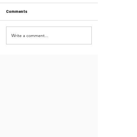
Comments
סלט רימונים מפתיע
ארוחה מפנקת במחבת
Write a comment...