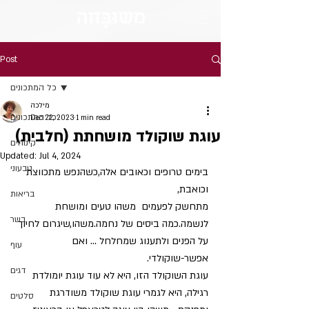
מש
וּבָּ
חה
Post
כל המתכונים
מילכה
כל המתכונים
Dec 22, 2023
1 min read
עוגת שוקולד מושחתת (חלבית)
קינוחים
Updated:
Jul 4, 2024
טבעוני
בימים טרופים וכאובים אלה,כשהנפש מתכווצת 
וכואבת,
בריאות
מתחשק לפעמים  משהו טעים ומושחת 
בשר
לנשמה.כמה ביסים של נחמה.משהו,שיגרום לחיוך 
על הפנים ולתענוג שמחלחל ... ואם 
עוף
אפשר-שוקולדי.
דגים
עוגת השוקולד הזו, היא לא עוד עוגת יומולדת 
רגילה, היא לגמרי עוגת שוקולד משודרגת 
סלטים