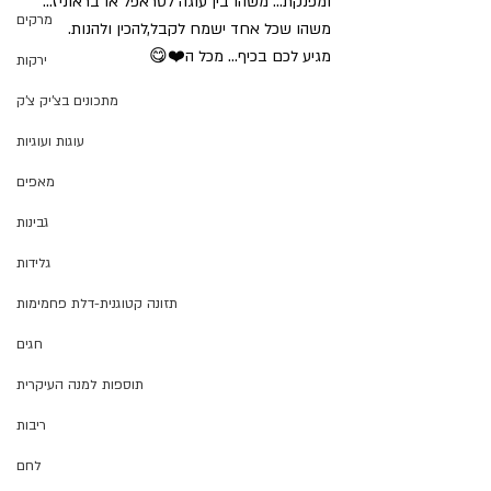
ומפנקת... משהו בין עוגה לטראפל או בראוניז... 
מרקים
משהו שכל אחד ישמח לקבל,להכין ולהנות.
מגיע לכם בכיף... מכל ה❤️😋
ירקות
מתכונים בצ'יק צ'ק
עוגות ועוגיות
מאפים
גבינות
גלידות
תזונה קטוגנית-דלת פחמימות
חגים
תוספות למנה העיקרית
ריבות
לחם