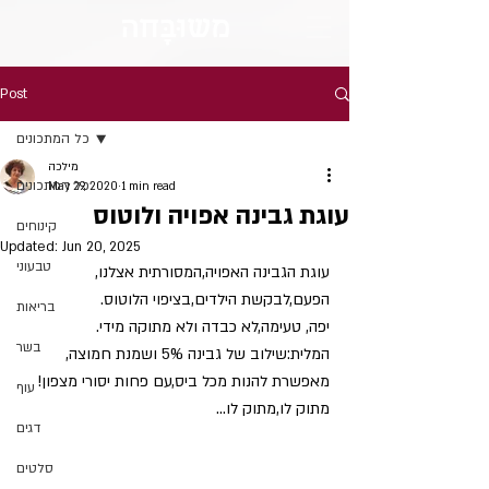
מש
וּבָּ
חה
Post
כל המתכונים
מילכה
כל המתכונים
May 29, 2020
1 min read
עוגת גבינה אפויה ולוטוס
קינוחים
Updated:
Jun 20, 2025
טבעוני
עוגת הגבינה האפויה,המסורתית אצלנו, 
הפעם,לבקשת הילדים,בציפוי הלוטוס.
בריאות
יפה, טעימה,לא כבדה ולא מתוקה מידי.
בשר
המלית:שילוב של גבינה 5% ושמנת חמוצה, 
מאפשרת להנות מכל ביס,עם פחות יסורי מצפון! 
עוף
מתוק לו,מתוק לו...
דגים
סלטים