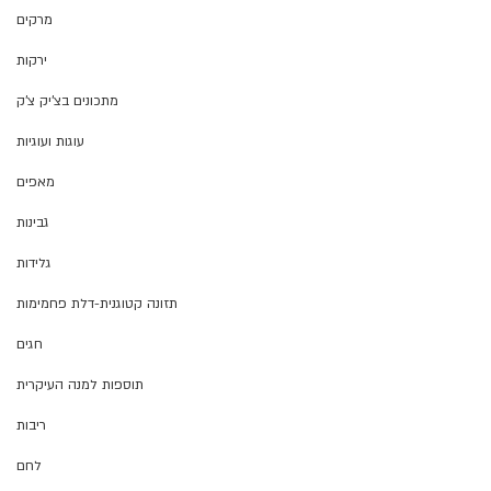
מרקים
ירקות
מתכונים בצ'יק צ'ק
עוגות ועוגיות
מאפים
גבינות
גלידות
תזונה קטוגנית-דלת פחמימות
חגים
תוספות למנה העיקרית
ריבות
לחם