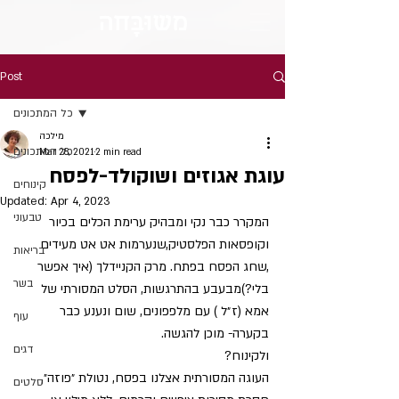
מש
וּבָּ
חה
Post
כל המתכונים
מילכה
כל המתכונים
Mar 28, 2021
2 min read
עוגת אגוזים ושוקולד-לפסח
קינוחים
Updated:
Apr 4, 2023
טבעוני
המקרר כבר נקי ומבהיק ערימת הכלים בכיור 
וקופסאות הפלסטיק,שנערמות אט אט מעידים 
בריאות
,שחג הפסח בפתח. מרק הקניידלך (איך אפשר 
בשר
בלי?)מבעבע בהתרגשות, הסלט המסורתי של 
אמא (ז״ל ) עם מלפפונים, שום ונענע כבר 
עוף
בקערה- מוכן להגשה.
דגים
ולקינוח?
העוגה המסורתית אצלנו בפסח, נטולת ״פוזה״, 
סלטים