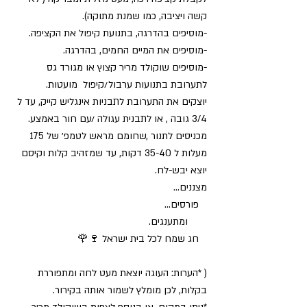
קשה ויציבה, כמו שמנת מתוקה). 
-מוסיפים בהדרגה, בתנועת קיפול את הקציפה.
-מוסיפים את המיים החמים, בהדרגה.
-מוסיפים שוקולד מריר קצוץ או מגורד גס 
לתערובת בתנועות ערבול/קיפול  מועטות.
יוצקים את התערובת לתבניות אינגליש קייק, עד ל 
3/4 גובה , או לתבנית עגולה /עם חור באמצע.
מכניסים לתנור ,שחומם מראש לטמפ׳ של 175 
מעלות ל 35-40 דקות, עד שמזהיב קלות וקיסם 
יוצא יבש-לח.
מצננים...
   פורסים...
       ומתענגים.
   חג שמח לכל בית ישראל 🍷🌹
( *הערות: העוגה יוצאת מעט לחה ומתפוררת 
בקלות, לכן מומלץ לשמור אותה בקירור.