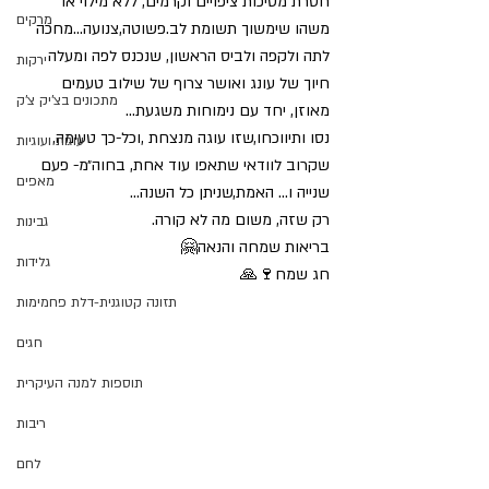
חסרת מסיכות ציפויים וקרמים, ללא מילוי או 
מרקים
משהו שימשוך תשומת לב.פשוטה,צנועה...מחכה 
לתה ולקפה ולביס הראשון, שנכנס לפה ומעלה 
ירקות
חיוך של עונג ואושר צרוף של שילוב טעמים 
מתכונים בצ'יק צ'ק
מאוזן, יחד עם נימוחות משגעת...
נסו ותיווכחו,שזו עוגה מנצחת ,וכל-כך טעימה, 
עוגות ועוגיות
שקרוב לוודאי שתאפו עוד אחת, בחוה״מ- פעם 
מאפים
שנייה ו... האמת,שניתן כל השנה…
רק שזה, משום מה לא קורה.
גבינות
בריאות שמחה והנאה🤗
גלידות
חג שמח🍷🙏
תזונה קטוגנית-דלת פחמימות
חגים
תוספות למנה העיקרית
ריבות
לחם