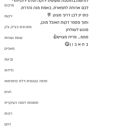
לוחשת.בתוספת שעועית ירוקה וסלט ירוק-והרי 
מרקים
לכם ארוחה לתפארת, באמת מנה נהדרת.
כוס יין לבן דרוך מצונן 🥂
ירקות
ותוך מספר דקות האוכל מוכן,
מתכונים בצ'יק צ'ק
מוגש לשולחן 
מממ… מריח מצויין👍
עוגות ועוגיות
ב ת א ב ו ן😋
מאפים
גבינות
גלידות
תזונה קטוגנית-דלת פחמימות
חגים
תוספות למנה העיקרית
ריבות
לחם