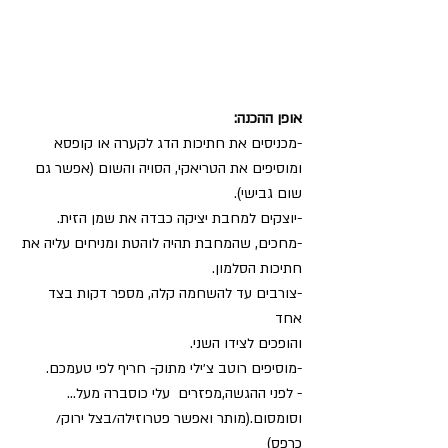
אופן ההכנה:
-מכניסים את חתיכות הדג לקערה או קופסא 
ומוסיפים את הטריאקי, הסויה והשום (אפשר גם 
שום גבישי). 
-יוצקים למחבת יציקה כבדה את שמן הזית.
-מחכים, שהמחבת תהיה לוהטת ומניחים עליה את 
חתיכות הסלמון.
-צורבים עד להשחמה קלה, מספר דקות בצד 
אחד 
והופכים לצידו השני.
-מוסיפים רוטב צ׳ילי מתוק- חריף לפי טעמכם.
- לפני ההגשה,מפזרים  עלי כוסברה מעל…
וסומסום.(מותר ואפשר פטרוזילה/בצל ירוק/ 
כרפס)