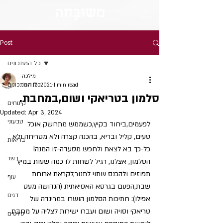
מש
וּבָּ
חה
Post
כל המתכונים
מילכה
כל המתכונים
Jun 15, 2021
1 min read
סלמון בטריאקי ושום,במחבת.
קינוחים
Updated:
Apr 3, 2024
טבעוני
לפעמים,ביחוד בקיץ,כשממש מתחשק אוכל 
טעים, קליל ובריא, בהכנה קצרה ולא מטריחה ולא 
בריאות
כל-כך בא לצאת ולחפש מסעדה-זו המנה!
בשר
הסלמון, אצלנו, רגיל לשחות לו כמה שעות במיץ 
תפוזים ולהכנס שתוי לתנור,לקראת ארוחת 
עוף
שבת,הפעם בגרסא האסיאתית (הנדושה מעט 
דגים
אפילו): חתיכות הסלמון הושרו במרינדה של 
טריאקי וסויה ושום ועברו ישירות לצליה על מחבת 
סלטים