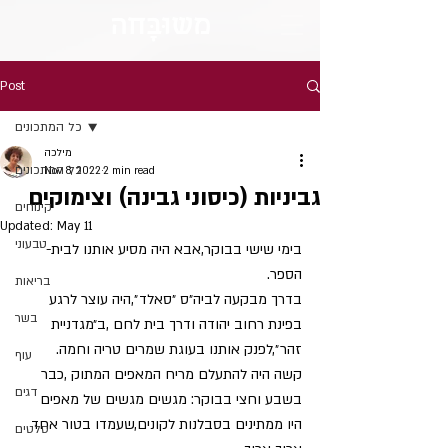
מש
וּבָּ
חה
Post
כל המתכונים
מילכה
כל המתכונים
Nov 8, 2022
2 min read
גביניות (כיסוני גבינה) וצימוקים
קינוחים
Updated:
May 11
טבעוני
בימי שישי בבוקר,אבא היה מסיע אותנו לבית- 
הספר.
בריאות
בדרך מבקעה לביה״ס ״סאלד״,היה עוצר לרגע 
בשר
בפינת רחוב יהודה ודרך בית לחם ,ב״מגדניית 
זהר״,לפנק אותנו בעוגת שמרים טריה וחמה.
עוף
קשה היה להתעלם מריח המאפים המתוק ,כבר 
דגים
בשבע וחצי בבוקר: מגשים מגשים של מאפים 
היו ממתינים בסבלנות לקונים,שעמדו בטור אחד 
סלטים