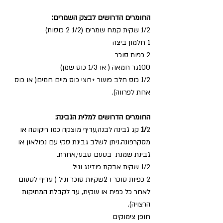
החומרים הדרושים לבצק השמרים:
1/2 שקית קמח שמרים (1/2 2 כוסות) 
1 חלמון ביצה
2 כפות סוכר
100גר חמאה ( או 1/3 כוס שמן)
1/2 כוס חלב פושר +חצי כוס מיים חמים( או כוס 
אחת לפרווה).
החומרים הדרושים למלית הגבינה:
1/
2 קג גבינה לבנה,עדיף מוצקה כמו ריקוטה או 
מסקרפונה.ניתן לשלב גבינת סקי עם נפולאון או 
גבינת שמנת  בטעם טבעי,אחרת.
1/2 שקית אבקת פודינג וניל
2 כפיות סוכר ו 2שקיות סוכר וניל ( עדיף לטעום 
לאחר כל כפית או שקית, עד לקבלת המתיקות 
הרצויה). 
חופן צימוקים