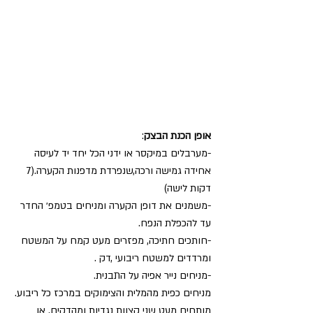
אופן הכנת הבצק
:
-מערבלים במיקסר או ידני הכל יחד יד לעיסה 
אחידה גמישה ורכה,שנפרדת מדפנות הקערה.(7 
דקות לישה)
-משמנים את דופן הקערה ומניחים בטמפ׳ החדר 
עד להכפלת הנפח.
-חותכים חתיכה, מפזרים מעט קמח על המשטח  
ומרדדים למשטח ריבועי ,דק .
-מניחים נייר אפיה על התבנית.
מניחים כפית מהמלית והצימוקים במרכז כל ריבוע.
מותחים מעט שני קצוות נגדיות ומהדקים, או 