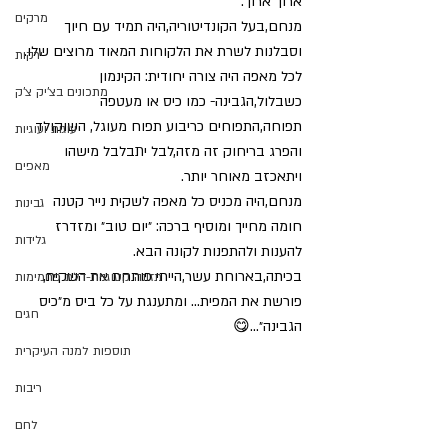
ארוך ארוך.
מרקים
מנחם,בעל הקונדיטוריה,היה תמיד עם חיוך 
וסבלנות לשרת את הלקוחות המאוד מרוצים שלו.
ירקות
לכל מאפה היה צורה יחודית: הקינמון 
מתכונים בצ'יק צ'ק
כשבלול,הגבינה- כמו כיס או מעטפה 
תפוחה,התפוחים כריבוע תפוח מעוגל, השוקולד 
עוגות ועוגיות
והפרג בריחוק זה מזה,לבל יתבלבל מישהו 
מאפים
ויתאכזב מאוחר יותר.
מנחם,היה מכניס כל מאפה לשקית נייר קטנה 
גבינות
חומה מחייך ומוסיף ברכה: ״יום טוב״ ומזדרז 
גלידות
להענות ולהתפנות לקונה הבא. 
בכיתה,בארוחת עשר,הייתי פותחת את השקית, 
תזונה קטוגנית-דלת פחמימות
פורשת את המפית... ומתענגת על כל ביס מ״כיס 
חגים
הגבינה״...😋
תוספות למנה העיקרית
ריבות
לחם