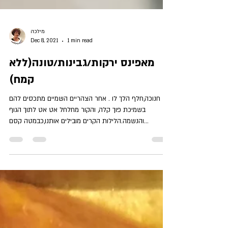
מילכה
Dec 8, 2021
1 min read
מאפינס ירקות/גבינות/טונה(ללא
קמח)
חנוכה,חלף הלך לו . אחר הצהריים השמיים מתכסים להם
בשמיכת פוך קלה, והקור מחלחל אט אט לתוך הגוף
והנשמה.הלילות הקרים מובילים אותנו,כבמטה קסם...