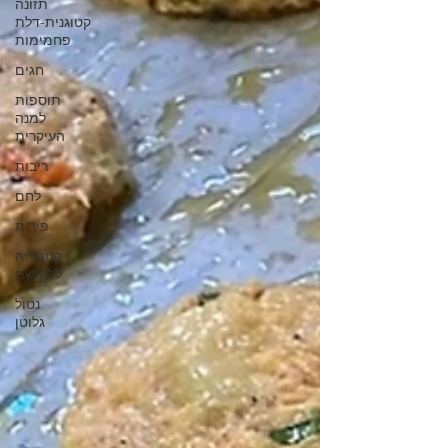
תזונה
קטוגנית-דלת
פחמימות
חגים
תוספות
למנה
העיקרית
ריבות
לחם
פירות
קטגוריה
ללא שם
נטול
גלוטן