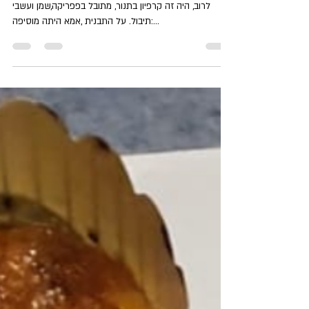
Sep 13, 2023
1 min read
דג אמנון בתנור (כמו סוכריה)
גדלתי בבית,שלשישי בערב-ליל שבת יש דג למנה ראשונה.
לרוב, היה זה קרפיון בתנור, מתובל בפפריקה,שמן ועשבי
תיבול. על התבנית ,אמא היתה מוסיפה:...