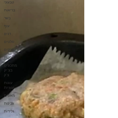
טבעוני
בריאות
בשר
עוף
דגים
סלטים
מרקים
ירקות
מתכונים
בצ'יק
צ'ק
עוגות
ועוגיות
מאפים
גבינות
גלידות