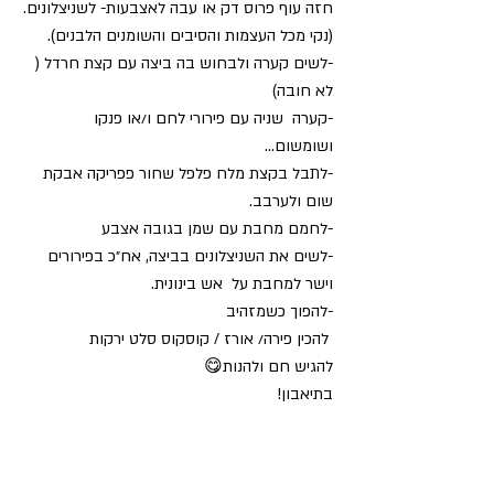
חזה עוף פרוס דק או עבה לאצבעות- לשניצלונים.
(נקי מכל העצמות והסיבים והשומנים הלבנים).
-לשים קערה ולבחוש בה ביצה עם קצת חרדל ( 
לא חובה) 
-קערה  שניה עם פירורי לחם ו/או פנקו 
ושומשום… 
-לתבל בקצת מלח פלפל שחור פפריקה אבקת 
שום ולערבב.
-לחמם מחבת עם שמן בגובה אצבע
-לשים את השניצלונים בביצה, אח״כ בפירורים 
וישר למחבת על  אש בינונית.
-להפוך כשמזהיב
 להכין פירה/ אורז / קוסקוס סלט ירקות 
להגיש חם ולהנות😋
בתיאבון!