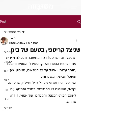
מש
וּבָּ
חה
Post
כל המתכונים
מילכה
כל המתכונים
Oct 7, 2024
1 min read
שניצל קריספי, בטעם של בית
קינוחים
 שניצל חם וקריספי! רק המחשבה מפעילה מיידית 
טבעוני
את בלוטות הטעם והרוק. המאכל  הטעים והאהוב 
,חותך עדות  ואהוב על כל הגילאים, מאפיין  את 
בריאות
האוכל הביתי, המשפחתי.
בשר
השניצל- הינו געגוע של כל חייל וחיילת, או ילד/ה 
יקר/ה, השוהים או המטיילים בחו״ל ומתגעגעים 
עוף
לאוכל הביתי המפנק והמנחם  של אמא/ דודה/ 
דגים
סבתא.
סלטים