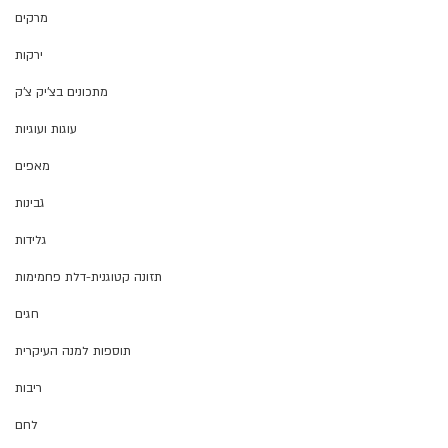
מרקים
ירקות
מתכונים בצ'יק צ'ק
עוגות ועוגיות
מאפים
גבינות
גלידות
תזונה קטוגנית-דלת פחמימות
חגים
תוספות למנה העיקרית
ריבות
לחם