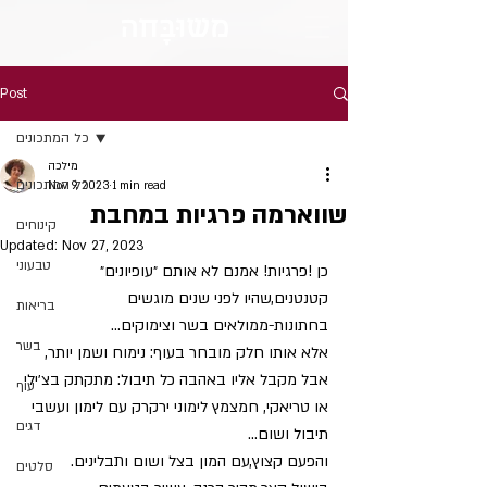
מש
וּבָּ
חה
Post
כל המתכונים
מילכה
כל המתכונים
Nov 9, 2023
1 min read
שווארמה פרגיות במחבת
קינוחים
Updated:
Nov 27, 2023
טבעוני
כן !פרגיות! אמנם לא אותם ״עופיונים״ 
קטנטנים,שהיו לפני שנים מוגשים 
בריאות
בחתונות-ממולאים בשר וצימוקים... 
בשר
אלא אותו חלק מובחר בעוף: נימוח ושמן יותר, 
אבל מקבל אליו באהבה כל תיבול: מתקתק בצ׳ילי 
עוף
או טריאקי, חמצמץ לימוני ירקרק עם לימון ועשבי 
דגים
תיבול ושום...
והפעם קצוץ,עם המון בצל ושום ותבלינים.
סלטים