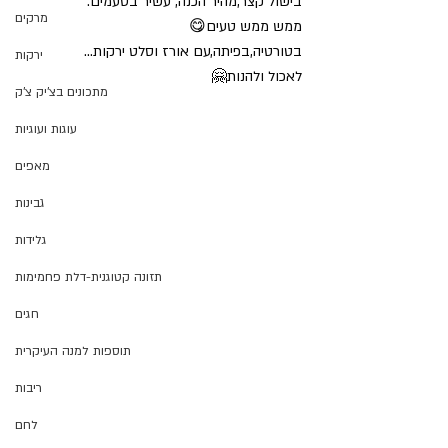
בישול קצר,מהיר הכנה, עשיר בטעמים.
מרקים
ממש ממש טעים😋
בטורטיה,בפיתה,עם אורז וסלט ירקות...
ירקות
לאכול ולהנות🤗
מתכונים בצ'יק צ'ק
עוגות ועוגיות
מאפים
גבינות
גלידות
תזונה קטוגנית-דלת פחמימות
חגים
תוספות למנה העיקרית
ריבות
לחם