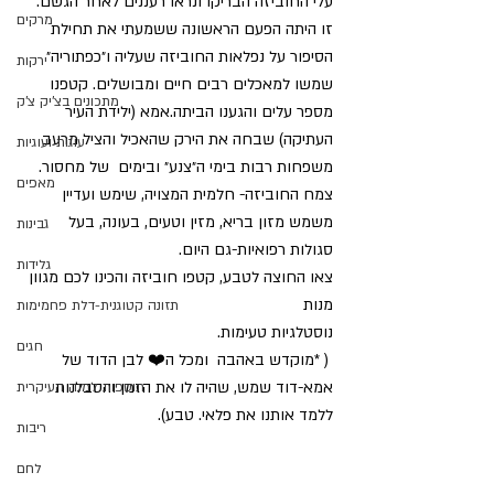
עלי החוביזה הבריקו ונראו רעננים לאחר הגשם.
מרקים
זו היתה הפעם הראשונה ששמעתי את תחילת 
הסיפור על נפלאות החוביזה שעליה ו״כפתוריה״ 
ירקות
שמשו למאכלים רבים חיים ומבושלים.
קטפנו 
מתכונים בצ'יק צ'ק
מספר עלים והגענו הביתה.אמא (ילידת העיר 
העתיקה) שבחה את הירק שהאכיל והציל מרעב 
עוגות ועוגיות
משפחות רבות בימי ה״צנע״ ובימים  של מחסור.
מאפים
צמח החוביזה- חלמית המצויה, שימש ועדיין 
משמש מזון בריא, מזין וטעים, בעונה, בעל 
גבינות
סגולות רפואיות-גם היום.
גלידות
צאו החוצה לטבע, קטפו חוביזה והכינו לכם מגוון 
מנות 
תזונה קטוגנית-דלת פחמימות
נוסטלגיות טעימות.
חגים
 ( *מוקדש באהבה  ומכל ה❤️ לבן הדוד של 
אמא-דוד שמש, שהיה לו את הזמן והסבלנות 
תוספות למנה העיקרית
ללמד אותנו את פלאי. טבע). 
ריבות
לחם