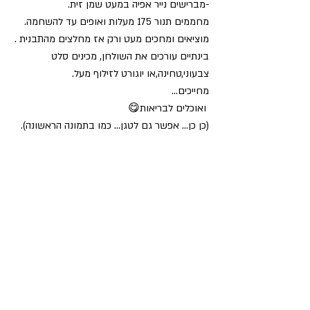
-מברישים נייר אפיה במעט שמן זית.
מחממים תנור 175 מעלות ואופים עד להשחמה.
מוציאים ומחכים מעט ורק אז מחלצים מהתבנית .
בינתיים עורכים את השולחן, מכינים סלט 
צבעוני,טחינה,או יוגורט לזילוף מעל.
מחייכים...
 ואוכלים לבריאות😋
(כן כן... אפשר גם לטגן... כמו בתמונה הראשונה).