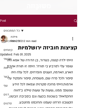
מש
וּבָּ
חה
Post
כל המתכונים
מילכה
כל המתכונים
Feb 6, 2021
2 min read
קציצות חוביזה ירושלמיות
קינוחים
Updated:
Feb 19, 2025
טבעוני
הייתי ילדה קטנה, כשדוד, בן הדודה של אמא היה 
שומר עלי ו״מרביץ בי תורה״. היתה זו תורת אהבת 
בריאות
הארץ, האדמה, העצים והפרחים. לכל עלה היה 
בשר
סיפור ולכל פרח שם, משפחה, סיפור ותפקיד עלי 
אדמות.הייתי מחכה סקרנית וצמאה לכל הידע 
עוף
שנשפך ממנו...שעות על שעות טיילנו ב״חווה 
דגים
החקלאית״ בשכונת בקעה וגם בסביבה: הבטנו, 
הקשבנו הרחנו טעמנו והחכמנו מהטבע.
סלטים