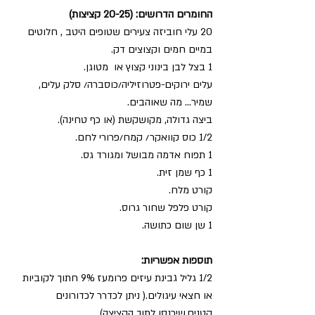
החומרים הדרושים: (20-25 קציצות)
20 עלי חוביזה צעירים שטופים היטב , חלוטים 
במיים חמים וקצוצים דק.
1 בצל לבן בינוני קצוץ או  מטוגן.  
עלים ירוקים-פטרוזיליה/כוסברה/ סלק עלים, 
שמיר... מה שאוהבים.
ביצה גדולה, מקושקשת (או כף טחינה). 
1/2 כוס קוואקר/ קמח/פרורי לחם.
1 תפוח אדמה מבושל ומגורד גס.
1 כף שמן זית.
קורט מלח.
קורט פלפל שחור גרוס.
1 שן שום כתושה.
תוספות אפשריות:
1/2 גליל גבינת עיזים פרומעז 9% חתוך לקוביות 
או חצאי עיגולים.( ניתן לכדרר לכדורונים 
קטנים,שיכנסו לתוך הקציצה).