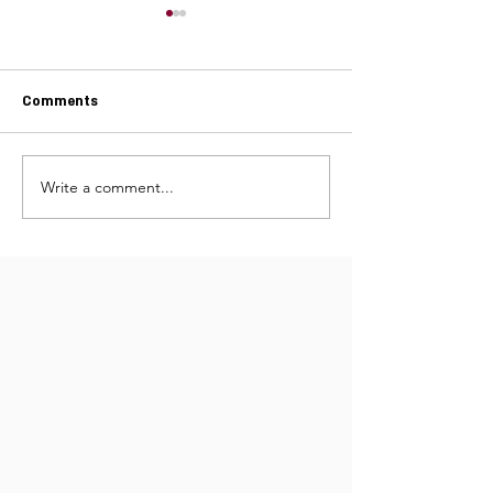
Comments
Write a comment...
פאי רועים מכרובית (נטול
פחמימות)