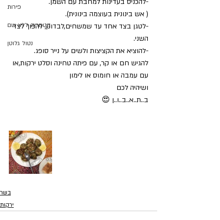
-להכניס בעדינות למחבת עם השמן.
פירות
( אש בינונית בעוצמה בינונית).
קטגוריה ללא שם
-לטגן בצד אחד עד שמשחים,לבדוק, להפוך לצד 
השני.
נטול גלוטן
-להוציא את הקציצות ולשים על נייר סופג.
להגיש חם או קר, עם פיתה טחינה וסלט ירקות,או 
עם עמבה או חומוס או לימון 
ושיהיה לכם
ב..ת..א..ב..ו..ן 😍
בשר
ירקות