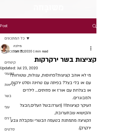
מש
וּבָּ
חה
Post
כל המתכונים
מילכה
כל המתכונים
Jun 15, 2020
1 min read
קציצות בשר ירקרקות
קינוחים
Updated:
Jul 23, 2020
טבעוני
מי לא אוהב קציצות?פחוסות, עגולות, שטוחות? 
עם או בלי בצל? בפיתה עם טחינה וסלט ירקות, 
בריאות
או בצלחת עם אורז או פתיתים... לילדים 
בשר
ולמבוגרים.
העיקר קציצות!!! (הערה:בשל העלים,הבצל 
עוף
והקישוא שבתערובת, 
דגים
הקציצה מתמתנת בטעמה הבשרי ומקבלת צבע 
ירקרק).
סלטים