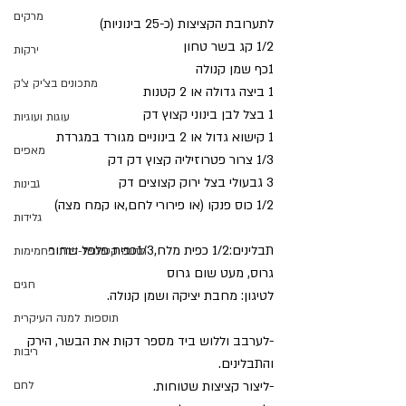
מרקים
לתערובת הקציצות (כ-25 בינוניות)
1/2 קג בשר טחון
ירקות
1כף שמן קנולה
מתכונים בצ'יק צ'ק
1 ביצה גדולה או 2 קטנות
1 בצל לבן בינוני קצוץ דק
עוגות ועוגיות
1 קישוא גדול או 2 בינוניים מגורד במגרדת
מאפים
1/3 צרור פטרוזיליה קצוץ דק דק
3 גבעולי בצל ירוק קצוצים דק
גבינות
1/2 כוס פנקו (או פירורי לחם,או קמח מצה)
גלידות
תבלינים:1/2 כפית מלח,1/3כפית פלפל שחור 
תזונה קטוגנית-דלת פחמימות
גרוס, מעט שום גרוס
חגים
לטיגון: מחבת יציקה ושמן קנולה.
תוספות למנה העיקרית
-לערבב וללוש ביד מספר דקות את הבשר, הירק 
ריבות
והתבלינים.
-ליצור קציצות שטוחות.
לחם