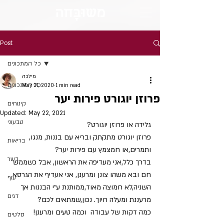
מש
וּבָּ
חה
Post
כל המתכונים
מילכה
כל המתכונים
May 21, 2020
1 min read
פרוזן יוגורט פירות יער
קינוחים
Updated:
May 22, 2021
טבעוני
גלידה או פרוזן יוגורט?
פרוזן יוגורט מתקתק ובריא עם בננות, מנגו, 
בריאות
ותמרים,או חמצמץ עם פירות יער? 
בשר
בדרך כלל,אני מעדיפה את הראשון, אבל כשממש 
חם ובא משהו צונן ומרענן, אני אעדיף את הגרסא 
עוף
השניה,לא חמוצה מאוד,ממותנת ע״י הבננות אך 
דגים
מרעננת ומעלה חיוך. נכון,שמתאים לכם?
כמה דקות של עבודה  וכמה טעים ומרענן!
סלטים