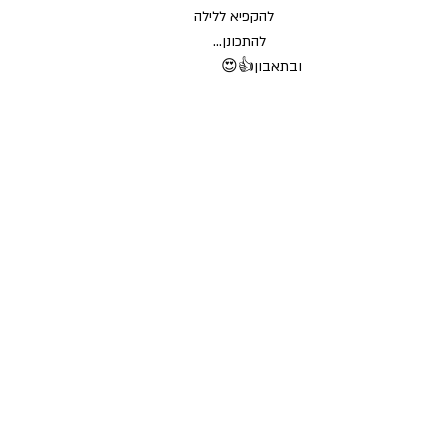
       להקפיא ללילה
         להתכונן...
ובתאבון👍😍