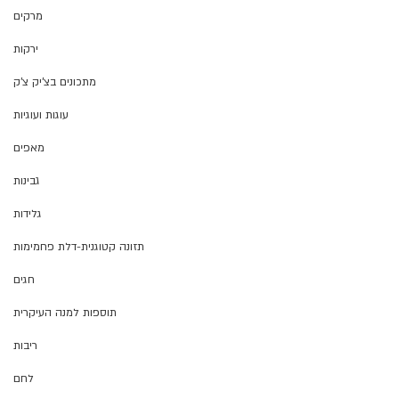
מרקים
ירקות
מתכונים בצ'יק צ'ק
עוגות ועוגיות
מאפים
גבינות
גלידות
תזונה קטוגנית-דלת פחמימות
חגים
תוספות למנה העיקרית
ריבות
לחם