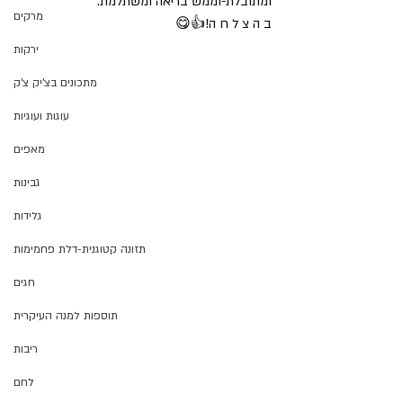
ומתובלת-וממש בריאה ומשתלמת.
מרקים
ב ה צ ל ח ה!👍😋
ירקות
מתכונים בצ'יק צ'ק
עוגות ועוגיות
מאפים
גבינות
גלידות
תזונה קטוגנית-דלת פחמימות
חגים
תוספות למנה העיקרית
ריבות
לחם