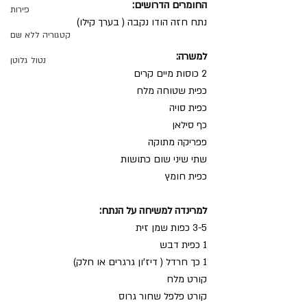
החומרים הדרושים:
פירות
נתח חזה הודו נקבה ( בערך קילו)
קטגוריה ללא שם
למשרה:
נטול גלוטן
2 כוסות מיים קרים
כפית שטוחה מלח
כפית סויה
כף סילאן
פפריקה מתוקה
שתי שיני שום כתושות 
כפית חומץ
למרינדה למשיחה על הנתח:
3-5 כפות שמן זית
1 כפית דבש
1 כך חרדל ( דיז’ון גרגרים או חלק)
קורט מלח
קורט פלפל שחור גרוס