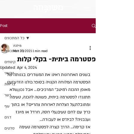
מש
וּבָּ
חה
Post
כל המתכונים
מילכה
כל המתכונים
Mar 23, 2021
1 min read
פסטרמה ביתית- בקלי קלות
קינוחים
Updated:
Apr 4, 2024
טבעוני
בשנים האחרונות ראינו את המשדרים בגנותה של 
הפסטרמה המלוחה הקנויה בסופר.כולנו הזדעזענו 
בריאות
מאופן ההכנה ו״מיטב״ המרכיבים... אבל נכון,שלא 
בשר
תתנגדו לפסטרמה ביתית, פשוטה להכנה, טעימה 
ומתובלת,על הצלחת לארוחת צהריים? או בתוך 
עוף
כריך עם לחם טעים,עלי חסה, חרדל או מיונז 
דגים
ועגבניה? לביה״ס או לעבודה...
אז קדימה... הדרך קצרה לפסטרמה טעימה 
סלטים