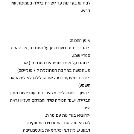
לבחוש בעדינות עד ליצירת בלילה בסמיכות של 
דבש.
אופן ההכנה:
-להבריש במברשת שמן על המחבת, או -להתיז 
ספריי שמן.
-לחמם על אש בינונית את המחבת ( אני 
משתמשת במחבת המחולקת ל 7 פנקייקס) 
-לצקת במצקת קטנה את הבלילה( לא למלא את 
השקע)
-להפוך, כשהשוליים מזהיבים ובועות צצות מתוך 
הבלילה, ישנה תפיחה קלה והמרקם העליון נראה 
יציב. 
-להוציא בעדינות עם מרית.
להוציא מכל טוב הממרחים המתוקים:
דבש, שוקולד,מייפל,חמאת בוטנים,ריבה