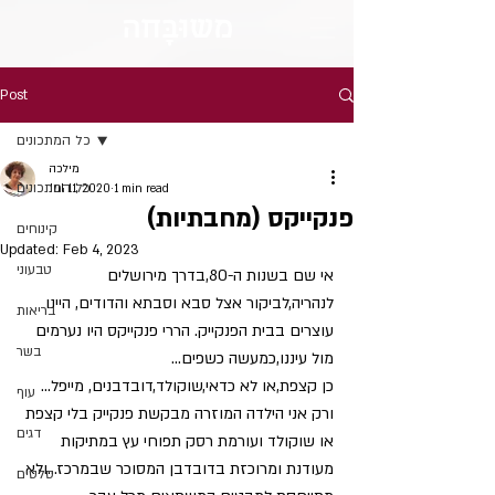
מש
וּבָּ
חה
Post
כל המתכונים
מילכה
כל המתכונים
Jul 11, 2020
1 min read
פנקייקס (מחבתיות)
קינוחים
Updated:
Feb 4, 2023
טבעוני
אי שם בשנות ה-80,בדרך מירושלים 
לנהריה,לביקור אצל סבא וסבתא והדודים, היינו 
בריאות
עוצרים בבית הפנקייק. הררי פנקייקס היו נערמים 
בשר
מול עיננו,כמעשה כשפים...
כן קצפת,או לא כדאי,שוקולד,דובדבנים, מייפל...   
עוף
ורק אני הילדה המוזרה מבקשת פנקייק בלי קצפת 
דגים
או שוקולד ועורמת רסק תפוחי עץ במתיקות 
מעודנת ומרוכזת בדובדבן המסוכר שבמרכז...ולא 
סלטים