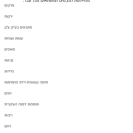
מתייחסת למבטים המשתאים מכל עבר.
מרקים
ירקות
מתכונים בצ'יק צ'ק
עוגות ועוגיות
מאפים
גבינות
גלידות
תזונה קטוגנית-דלת פחמימות
חגים
תוספות למנה העיקרית
ריבות
לחם