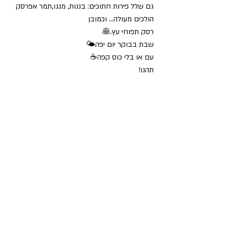
גם שלל פירות חתוכים: בננות, מנגו,תמר אפרסק 
הולכים מעולה... וכמובן
רסק תפוחי עץ.🥞
שבת בבוקר יום יפה🌤 
עם או בלי כוס קפה☕️
תהנו!