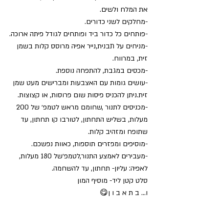
את המלח ולשים. 
-מחלקים לשני כדורים.
-פותחים כל כדור ביד ופותחים לגודל פיתה ארוכה.
-מניחים על תבנית,נייר אפיה מרוסס קלות בשמן 
זית, במרווח.
-מכסים במגבת, להתפחה נוספת.
-עושים גומות עם האצבעות ומברישים מעט שמן 
זית.ניתן להכניס פיסות שום פרוסות, או קצוצות.
-מכניסים לתנור ,שחומם מראש לטמפ׳ של 200 
מעלות, בשליש התחתון, לטורבו קו תחתון, עד 
שתופח ומזהיב קלות.
-מוסיפים ומפזרים תוספות, כאוות נפשכם.
-מעבירים לאמצע התנור,לטמפ׳של 180 מעלות, 
לאפיה: עליון- תחתון, עד להשחמה.
סלט קטן ליד- מוסיף המון
ו… ב ת א ב ו ן😋