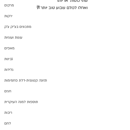
שתי כוסות  או יותר
מרקים
ואחלו לכולם שבוע טוב יותר🥂
ירקות
מתכונים בצ'יק צ'ק
עוגות ועוגיות
מאפים
גבינות
גלידות
תזונה קטוגנית-דלת פחמימות
חגים
תוספות למנה העיקרית
ריבות
לחם