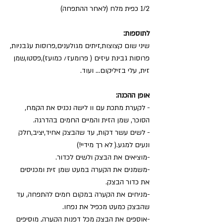
1/2 כפית מלח (לאחר ההתפחה)
לתוספות:
שיני שום קצוצות,זיתים מגולענים,פרוסות עגבניות,
פרוסות גבינת עיזים ( פרומעז/ כמועז),פסטו,שמן 
זית, עלי בזיליקום… ועוד.
אופן ההכנה:
- לקערת מתכת עם וו לישה נכניס את הקמח, 
הסוכר, שמן הזית והמיים החמים בהדרגה. 
- לשים עשר דקות, עד שהבצק אחיד,יציב,חלק 
ונעים למגע.( לא רך מידיי!)
-מוציאים את הבצק ולשים לכדור. 
-משמנים את הקערה במעט שמן זית ומכניסים 
את כדור הבצק.
-מניחים את הקערה במקום חמים להתפחה, עד 
שהבצק כמעט מכפיל את נפחו.
-אוספים את הבצק מכל דפנות הקערה, מוסיפים 