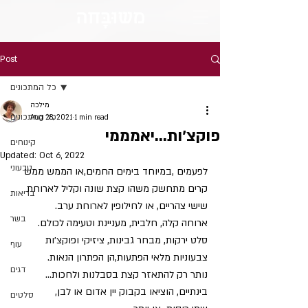
מש
וּבָּ
חה
Post
כל המתכונים
מילכה
כל המתכונים
Aug 28, 2021
1 min read
פוקצ׳ות…יאמממי
קינוחים
Updated:
Oct 6, 2022
טבעוני
לפעמים ,במיוחד בימים החמים,או הממש ממש 
קרים מתחשק משהו קצת שונה וקליל לארוחת 
בריאות
שישי צהריים, או לחילופין לארוחת ערב.
בשר
ארוחה קלה, חלבית, מעניינת וטעימה לכולם.
סלט ירקות, מבחר גבינות, ציזיקי ופוקצ׳ות 
עוף
צבעוניות מלאי הפתעות,הן הפתרון הנאות.
דגים
נותר רק להתאזר קצת בסבלנות ולחכות… 
בינתיים, הוציאו בקבוק יין אדום או לבן,
סלטים