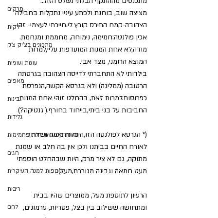
מתכנסים מההתקף הבלתי נשלט הזה… 
מרקים
מציצה שוב, בוחנת ולפתע עיניי נתקלות בחבילה 
הצהובה-קמח התירס קורץ לי.חייכתי לעצמי- זהו, 
ירקות
אכין פולנטה:חמימה, נימוחה, מחממת ומנחמת.
מתכונים בצ'יק צ'ק
מודה,לא אחת המנות המועדפות עליי,למרות 
המוצא הרומני, מצד אבי.
עוגות ועוגיות
בילדותי לא התחברתי לדייסה הצהובה בגרסתה 
מאפים
הרטובה (ממליגה) ולא בגרסא הקשה,הנפרסת 
כפרוסות.למרות זאת, בהחלט זוהי אחת המנות 
גבינות
החביבות על בני ביתי,בייחוד בחורף.( גנטיקה?)
גלידות
(* הגרסא לפולנטה הזו,הינה התאמה ושדרוג 
תזונה קטוגנית-דלת פחמימות
לאורח החיים בביתנו ולכן אין בה חלב או שמנת 
חגים
מתוקה, גם לא ציר מרק, היות שבהחלט הוספתי 
מעט חמאה וגבינה מגוררת,מעל).
תוספות למנה העיקרית
ריבות
הרעיון לתוספת מעל, ממוצרים שהיו בבית 
ומתחושה ששילוב בין בצל, פטריות, ערמונים, 
לחם