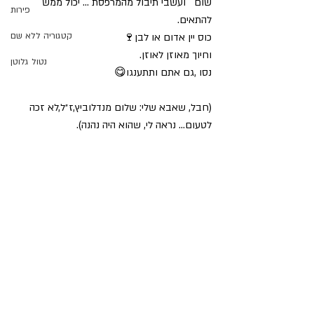
שום   ועשבי תיבול מהמרפסת … יכול ממש 
פירות
להתאים.
קטגוריה ללא שם
כוס יין אדום או לבן🍷
וחיוך מאוזן לאוזן.
נטול גלוטן
נסו ,גם אתם ותתענגו😋
(חבל, שאבא שלי: שלום מנדלוביץ,ז״ל,לא זכה 
לטעום… נראה לי, שהוא היה נהנה).