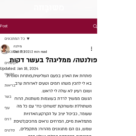
מש
וּבָּ
חה
Post
כל המתכונים
מילכה
כל המתכונים
Dec 19, 2021
2 min read
פולנטה/ ממליגה? בעשר דקות
קינוחים
Updated:
Jan 18, 2024
טבעוני
פותחת את הארון בפעם השלישית,פותחת וסוגרת.
בא לי להכין משהו חמים וטעים לארוחת ערב 
בריאות
ושום רעיון לא עולה לי לראש.
בשר
הגשם ממשיך לרדת בעוצמות משתנות, הרוח 
משתוללת ומשחקת ״משחקי כח״ עם כל מה 
עוף
שעומד, כביכול יציב על הקרקע.האדניות 
דגים
מתמלאות מיים, הפרחים נראים מחכים,לטיפת 
שמש, גם הם מתגוננים מהרוח: מתקפלים, 
סלטים