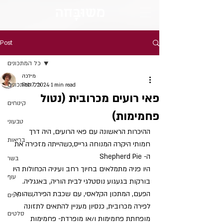
מש
וּבָּ
חה
Post
כל המתכונים
מילכה
כל המתכונים
Feb 7, 2024
1 min read
פאי רועים מכרובית (נטול
קינוחים
פחמימות)
טבעוני
ההיכרות הראשונה עם פאי הרועים, היה דרך 
בריאות
חמותי היקרה המנוחה גרייס,כשהייתה מזכירה את 
ה- Shepherd Pie 
בשר
היו פניה מתמלאים בחיוך רחב ועיניה הכחולות היו 
עוף
בורקות בגעגוע נוסטלגי לבית הוריה, באנגליה.
הפעם, המתכון הקלאסי, עם שכבת הפירה,שהומר 
דגים
לפירה מכרובית, כנסיון מעניין להתאים לתזונה 
סלטים
מופחתת פחמימות ו/או מופרדת- פחמימות 