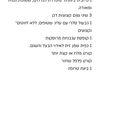
1 כרובית בינונית  מופרדת לפרחים, שטופה, נקייה 
ומאודה.
3 שיני שום קצוצות דק
1 גבעול סלרי עם עליו: שטופים, ללא ״חוטים״ 
וקצוצים
1 קופסת עגבניות מרוסקות
1 כפית שמן זית לאידוי הבצל והשום.
קורט מלח או קצת יותר
קורט פלפל שחור
1 ביצה טרופה