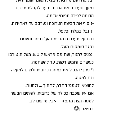
-בקערה עם מחצית הבצל, השום ושמן הזית 
נמעך ונערבב את הכרובית עד לקבלת מרקם 
הדומה לפירה תפוחי אדמה.
-נוסיף את הביצה הטרופה ונערבב עד לאחידות.
-נתבל במלח ופלפל.
נניח על תערובת הבשר והעגבניות  ונשטח.
נפזר סומסום מעל.
 נכניס לתנור, שחומם מראש ל 180 מעלות טורבו 
כעשרים וחמש דקות, עד להשחמה.
(* ניתן להכפיל את כמות הכרובית ולשים למעלה 
וגם למטה.
להוציא, לטמפ׳ החדר, לחתוך ... ולהנות.
אם אין שכבה כפולה של כרובית, לעיתים הבשר 
למטה קצת מתפזר... אבל מי שם לב.
בתיאבון😋