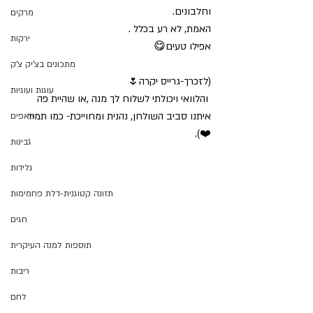
וחלבונים.
מרקים
האמת, לא רע בכלל . 
ירקות
אפילו טעים😋
מתכונים בצ'יק צ'ק
(לזכרך-גרייס יקרה🌷
עוגות ועוגיות
 והלוואי ויכולתי לשלוח לך מנה ,או שהיית פה 
איתנו סביב השולחן, נהנית ומחוייכת- כמו תמיד
מאפים
❤️). 
גבינות
גלידות
תזונה קטוגנית-דלת פחמימות
חגים
תוספות למנה העיקרית
ריבות
לחם