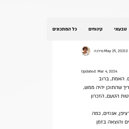
טבעוני
קינוחים
כל המתכונים
2
May 25, 2021
מילכה
מתכונים בצ'יק צ'ק
ירקות
Updated:
Mar 4, 2024
תזונה קטוגנית-דלת פחמימות
. האמת, ברוב 
יך שהתוכן יהיה ממש, 
ות הטעם, הזכרון 
קטגוריה ללא שם
פירות
יפן, אגוזים, כמה 
ים והוצאה בזמן 