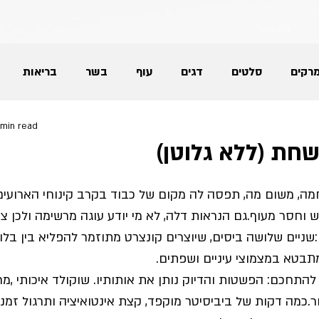
צרו קשר
רקים
סלטים
דגים
עוף
בשר
בריאות
 min read
גלידות
גבינות
מאפים
עוגות ועוגיות
חת (ללא גלוטן)
לחם
ריבות
תוספות למנה העיקרית
חגים
מה, משום מה, תפסה לה מקום של כבוד בקרב קינוחי הארועים
 וחסר מעוף.גם הנראות דלה, לא מי יודע עוגה מרשימה ולכן צר
יים שלושה ביסים, שיוצרים קונצרט מתוזמר להפליא בין בלוט
נטול גלוטן
תבטא במצמוצי עיניים ושפתים.
 להתחכם: הפשטות והדיוק נותן את אותותיו. שוקולד איכותי ,מרצ
נור.כמה דקות של ביביסיטר מוקפד, קצת אינטואיציה ותרגול זמנ