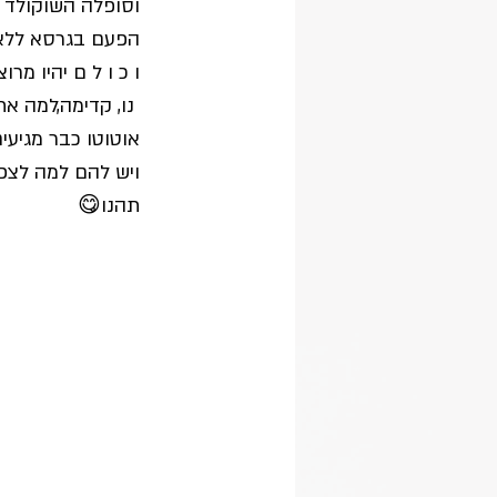
וסופלה השוקולד 
הפעם בגרסא ללא ג
ו כ ו ל ם יהיו מרוצ
 נו, קדימה,למה אתם עוד מחכים? 
אוטוטו כבר מגיעי
ויש להם למה לצפו
תהנו😋