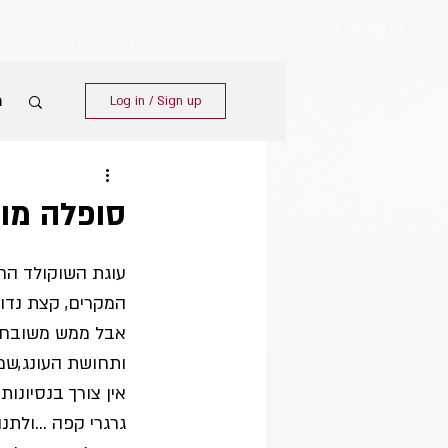
מש
וּבָּ
חה
בית
המתכונים
עליי
מ
Log in / Sign up
סופלה מוש
עוגת השוקולד הח
המקרים, קצת נדוש
אבל ממש משובח:שנ
ותחושת העונג,שמ
אין צורך בנסיונות
גרגרי קפה ...ולת