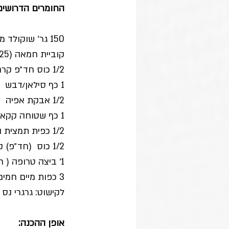
החומרים הדרושים:
150 גר׳ שוקולד מריר שבור לקוביות
קוביית חמאה (25 גר׳) או כף חמאת שקדים או 
1/2 כוס חד״פ קרם קוקוס 
1 כף סילאן/דבש 
1/2 אבקת אפיה
1 כף שטוחה קקאו
1/2 כפית תמצית וניל
1/2 כוס  (חד״פ) קמח שקדים
1׳ ביצה טרופה ( חלמון וחלבון יחד) ואפשר גם בלי
3 כפות מיים חמים
לקישוט: גרגרי נס 
אופן ההכנה: