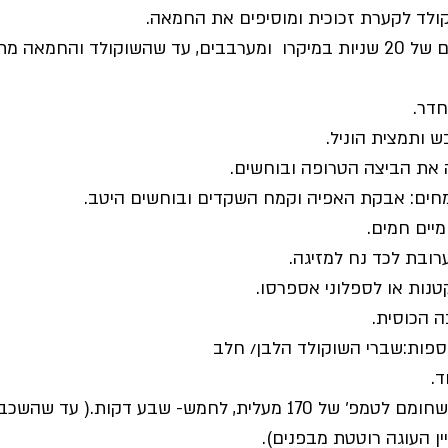
ולד לקערת זכוכית ומוסיפים את החמאה.
-מחממים בפולסים של 20 שניות במיקרו  ומערבבים, עד שהשוקולד והחמ
דר. 
 ותמצית הוניל.
 את הביצה הטרופה ובוחשים.
חים: אבקת האפיה וקמח השקדים ובוחשים היטב.
ובת לכד נח למזיגה.
קטנות או לספלוני אספרסו.
ספות:שברי השוקולד הלבן/ חלב
ד.
- מכניסים לתנור, שחומם לטמפ׳ של 170 מעלית, לחמש- שבע דקות
ין העוגה רוטטת מבפנים).