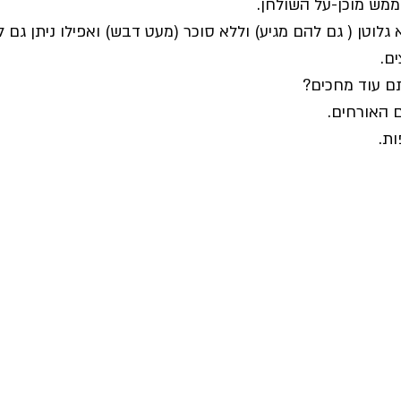
ממש מוכן-על השולחן.
לוטן ( גם להם מגיע) וללא סוכר (מעט דבש) ואפילו ניתן גם ל
ים.
ם האורחים. 
ת.