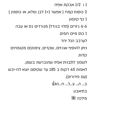
1 ו  1/2 אבקת אפיה
2 כוסות קמח ( אפשר 1+1 לבן ומלא, או כוסמין )
1 כף קינמון
4-6 גזרים (תלוי בגודל) מגורדים גס או עבה
1 כוס מיים חמים
לערבב הכל יחד
ניתן להוסיף אגוזים, שקדים, צימוקים מקומחים 
קלות.
לשפוך לתבנית אפיה שהוברשה בשמן.
לאפות 45 דקות ב 185 עד שקיסם יוצא לח-יבש 
(עם פירורים).
ב... ה... צ...ל... ח...ה👍
בתיאבון
מילכה 🌺