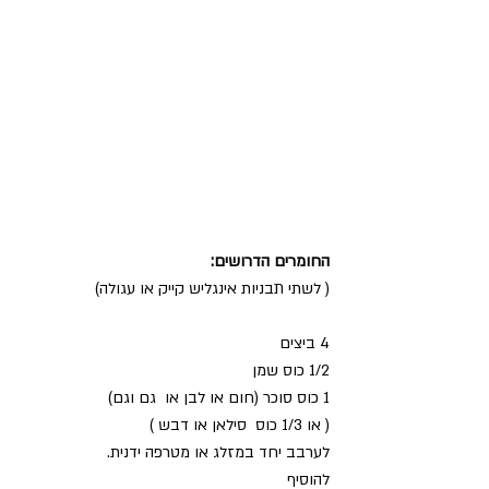
החומרים הדרושים:
( לשתי תבניות אינגליש קייק או עגולה)
4 ביצים
1/2 כוס שמן
1 כוס סוכר (חום או לבן או  גם וגם)
( או 1/3 כוס  סילאן או דבש )
לערבב יחד במזלג או מטרפה ידנית.
להוסיף