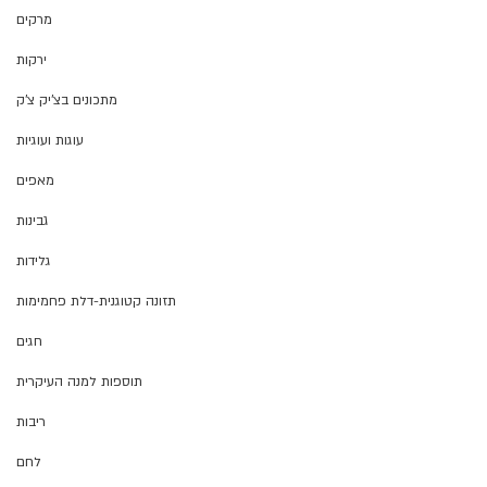
מרקים
ירקות
מתכונים בצ'יק צ'ק
עוגות ועוגיות
מאפים
גבינות
גלידות
תזונה קטוגנית-דלת פחמימות
חגים
תוספות למנה העיקרית
ריבות
לחם