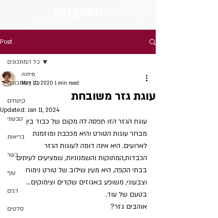
מש
וּבָּ
חה
Post
כל המתכונים
מילכה
כל המתכונים
May 10, 2020
1 min read
עוגת גזר משובחת
קינוחים
Updated:
Jan 11, 2024
טבעוני
עוגת הגזר הזו תפסה לה מקום של כבוד בין 
מבחר עוגות הטורט והיא מככבת ומוזמנת 
בריאות
לארועים. היא אינה דומה לעוגות הגזר 
בשר
הכבדות,המתוקות והשמנוניות, שמציעים לעיתים 
בבתי הקפה, היא מעין שילוב של טורט נימוח 
עוף
וצבעוני, משופע באגוזים שקדים וצימוקים... 
דגים
בטעם של עוד.
אוהבים גזר? 
סלטים