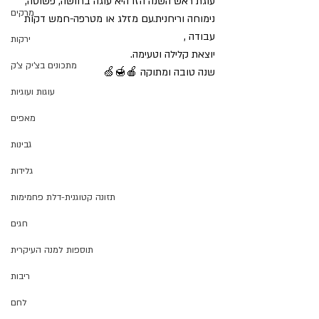
עוגת ראש השנה הזו היא עוגה בחושה, פשוטה, 
מרקים
נימוחה וריחנית.עם מזלג או מטרפה-חמש דקות 
עבודה ,
ירקות
יוצאת קלילה וטעימה.
מתכונים בצ'יק צ'ק
שנה טובה ומתוקה 🍎🍯🍏
עוגות ועוגיות
מאפים
גבינות
גלידות
תזונה קטוגנית-דלת פחמימות
חגים
תוספות למנה העיקרית
ריבות
לחם