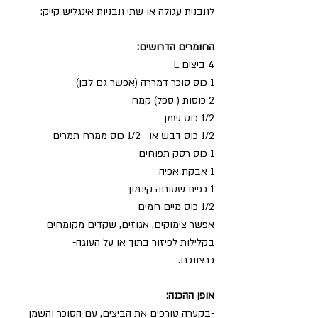
לתבנית עגולה או שתי תבניות אינגליש קייק:
החומרים הדרושים:
4 ביצים L
1 כוס סוכר דמררה (אפשר גם לבן)
2 כוסות ( ספל) קמח
1/2 כוס שמן
1/2 כוס דבש או   1/2 כוס ממרח תמרים 
1 כוס רסק תפוחים
1 אבקת אפיה 
1 כפית שטוחה קינמון 
1/2 כוס מיים חמים
אפשר צימוקים, אגוזים, שקדים מקומחים 
בקלילות לפיזור בתוך או על העוגה-
כרצונכם.
אופן ההכנה:
-בקערה טורפים את הביצים, עם הסוכר והשמן 