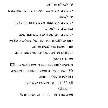
עד לבלילה אחידה.
-מוסיפים את הדבש ורסק התפוחים  ומערבבים 
עד למיזוג.
-מוסיפים את הקמח,אבקת האפיה והקינמון 
ובוחשים עד למיזוג.
-מוסיפים חצי כוס מיים חמים ובוחשים.
-יוצקים לתבניות נייר יפות של אינגליש קייק( אין 
צורך לשמן) או לתבנית עגולה.
-מפזרים אגוזים/ שקדים וכפית סוכר חום.
(שיהיה קריספי)
מכניסים לתנור, שחומם מראש לטמפ של 175-
180 מעלות לאפיה משולבת טורבו, וכשתופח, 
ניתן לעבור לעליון תחתון.
35-45 דקות, עד שקיסם יוצא יבש.
בתאבון😋
ושנה טובה מתוקה נימוחה ומשובחה🙏