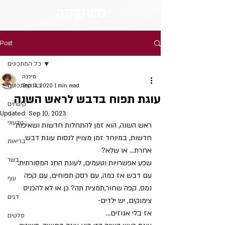
מש
וּבָּ
חה
Post
כל המתכונים
מילכה
כל המתכונים
Sep 14, 2020
1 min read
עוגת תפוח בדבש לראש השנה
קינוחים
Updated:
Sep 10, 2023
טבעוני
ראש השנה, הוא זמן להתחלות חדשות ושאיפות 
חדשות, במיוחד זמן מצויין לנסות עוגת דבש 
בריאות
אחרת... או שלא? 
בשר
שפע אפשרויות וטעמים, לעוגת החג המסורתית: 
עם דבש אז כמה, עם רסק תפוחים, עם קפה 
עוף
נמס, קפה שחור,תמצית תה? כן או לא להכניס 
דגים
צימוקים, יש ילדים- 
אז בלי אגוזים... 
סלטים