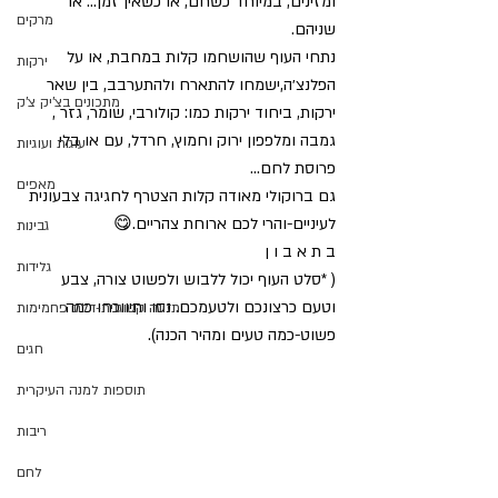
ומזינים, במיוחד כשחם, או כשאין זמן... או 
מרקים
שניהם.
נתחי העוף שהושחמו קלות במחבת, או על 
ירקות
הפלנצ׳ה,ישמחו להתארח ולהתערבב, בין שאר 
מתכונים בצ'יק צ'ק
ירקות, ביחוד ירקות כמו: קולורבי, שומר, גזר , 
גמבה ומלפפון ירוק וחמוץ, חרדל, עם או בלי 
עוגות ועוגיות
פרוסת לחם... 
מאפים
גם ברוקולי מאודה קלות הצטרף לחגיגה צבעונית 
לעיניים-והרי לכם ארוחת צהריים.😋
גבינות
ב ת א ב ו ן 
גלידות
( *סלט העוף יכול ללבוש ולפשוט צורה, צבע 
וטעם כרצונכם ולטעמכם. נסו ותיווכחו כמה 
תזונה קטוגנית-דלת פחמימות
פשוט-כמה טעים ומהיר הכנה). 
חגים
תוספות למנה העיקרית
ריבות
לחם