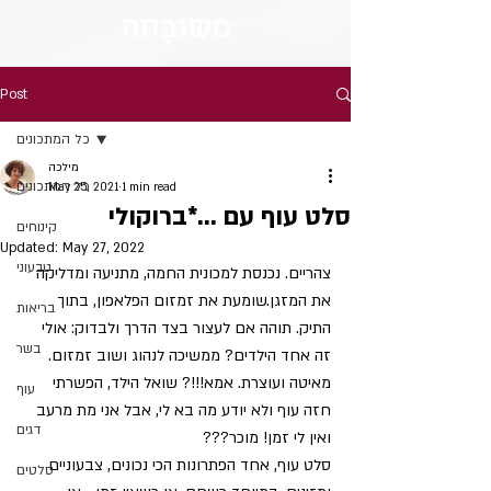
מש
וּבָּ
חה
Post
כל המתכונים
מילכה
כל המתכונים
May 25, 2021
1 min read
סלט עוף עם …*ברוקולי
קינוחים
Updated:
May 27, 2022
טבעוני
צהריים. נכנסת למכונית החמה, מתניעה ומדליקה 
את המזגן.שומעת את זמזום הפלאפון, בתוך 
בריאות
התיק. תוהה אם לעצור בצד הדרך ולבדוק: אולי 
בשר
זה אחד הילדים? ממשיכה לנהוג ושוב זמזום.
מאיטה ועוצרת. אמא!!!? שואל הילד, הפשרתי 
עוף
חזה עוף ולא יודע מה בא לי, אבל אני מת מרעב 
דגים
ואין לי זמן! מוכר???
סלט עוף, אחד הפתרונות הכי נכונים, צבעוניים 
סלטים