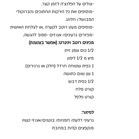
-צולים על הפלנצ׳ה לזמן קצר.
-מוסיפים את כל הירקות החתוכים והברוקולי 
המבושל/ חלוט.
-מוסיפים מעט רוטב לקערה ,או לצלחת האישית
-מפזרים גרעינים/ אגוזים -סמוך להגשה.
מכינים רוטב ויניגרט: (אפשר בצנצנת)
1/2 כוס שמן זית
מיץ מ 1/2 לימון 
1 כפית שטוחה חרדל (חלק או גרגירים)
1 שן שום כתושה
1/2 כפית דבש
קורט מלח
קורט פלפל
לפיזור:
גרעיני דלעת/ חמניות/ בוטנים/אגוזי קשיו 
מוקפצים קלות במחבת