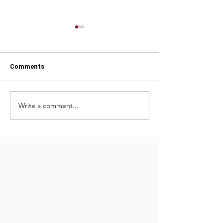
Comments
Write a comment...
מתקתקות מתפצפצות
בראוניז שוקולד מריר (ללא
מפילו
גלוטן)