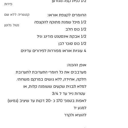
1/2 כפית קפה מגורען
פירות
החומרים לקצפת אוראו:
קטגוריה ללא שם
1/2 מיכל שמנת מתוקה להקצפה
נטול גלוטן
1/2 כוס חלב
1/2 אבקת אינסטנט פודינג וניל
1/2 כוס סוכר לבן
4 עוגיות אוראו מפוררות לפירורים עדינים
אופן ההכנה:
מערבבים את כל חומרי התערובת לתערובת 
חלקה, אחידה, ללא גושים במרקם משחתי.
למלא תבנית שקעים ששומנה קלות, או
 עטרות נייר עד ל 3/4
לאפות בטמפ׳ 170 כ -20 דקות עד שיציב (גמיש) 
למגע יד
להוציא ולקרר