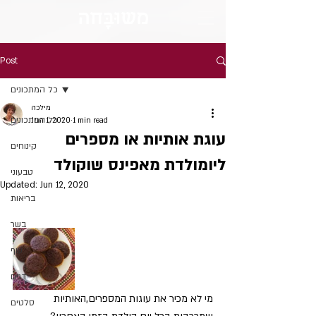
מש
וּבָּ
חה
Post
כל המתכונים
מילכה
כל המתכונים
Jun 1, 2020
1 min read
עוגת אותיות או מספרים
קינוחים
ליומולדת מאפינס שוקולד
טבעוני
Updated:
Jun 12, 2020
בריאות
בשר
עוף
דגים
מי לא מכיר את עוגות המספרים,האותיות
סלטים