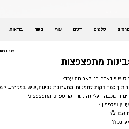
צרו קשר
רקים
סלטים
דגים
עוף
בשר
בריאות
 min read
גלידות
גבינות
מאפים
עוגות ועוגיות
בינות מתפצפצות
לחם
ריבות
תוספות למנה העיקרית
חגים
?לשישי בצהריים? לארוחת ערב? 
ור תוך כמה דקות לחמניות, מתערובת גבינות, שיש במקרר… לצפ
ם והשכבה העליונה קשה, קריספית ומתפצפצת?
נטול גלוטן
שן ומלפפון ?
יאבון😋
ע, נכון? 