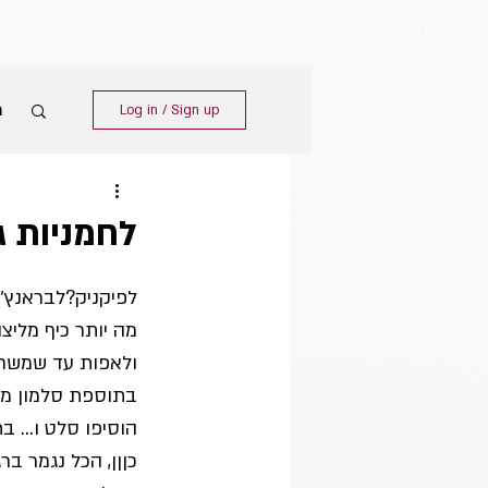
מש
וּבָּ
חה
בית
המתכונים
עליי
מ
Log in / Sign up
לחמניות ג
לפיקניק?לבראנץ׳
מה יותר כיף מליצ
ולאפות עד שמשחי
בתוספת סלמון מעו
הוסיפו סלט ו… בת
כןןן, הכל נגמר ברג