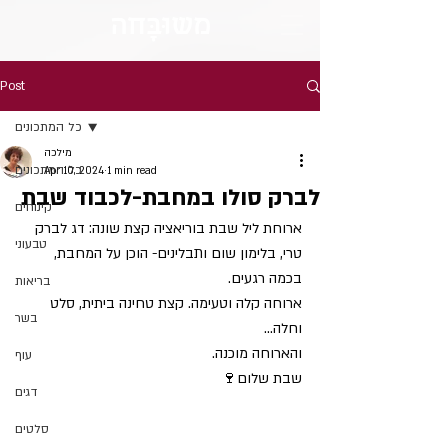
מש
וּבָּ
חה
Post
כל המתכונים
מילכה
כל המתכונים
Apr 10, 2024
1 min read
לברק סולו במחבת-לכבוד שבת
קינוחים
ארוחת ליל שבת בוריאציה קצת שונה: דג לברק 
טבעוני
טרי, בלימון שום ותבלינים- הוכן על המחבת, 
בכמה רגעים.
בריאות
ארוחה קלה וטעימה. קצת טחינה ביתית, סלט 
בשר
וחלה…
והארוחה מוכנה.
עוף
שבת שלום🍷
דגים
סלטים