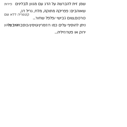
שמן זית להברשה על הדג עם מגוון תבלינים 
פירות
שאוהבים: פפריקה מתוקה, מלח, גריל דג, 
קטגוריה ללא שם
כורכום,שום גבישי /פלפל שחור…
ניתן להוסיף עלים כמו רוזמרין/טימין/כוסברה/בצל 
נטול גלוטן
ירוק או פטרוזיליה…