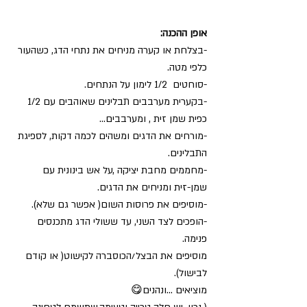
אופן ההכנה:
-בצלחת או קערה מניחים את נתחי הדג, כשהעור 
כלפי מטה.
-סוחטים  1/2 לימון על הנתחים.
-בקערית מערבבים תבלינים שאוהבים עם 1/2 
כפית שמן זית , ומערבבים…
-מורחים את הדגים ומשהים לכמה דקות, לספיגת 
התבלינים.
-מחממים מחבת יציקה ,על אש בינונית עם 
שמן-זית ומניחים את הדגים.
-מוסיפים את פרוסות השום( אפשר גם שלא). 
-הופכים לצד השני, עד ששולי הדג מתכנסים 
פנימה.
מוסיפים את הבצל/הכוסברה לקישוט( או קודם 
לבישול).
מוציאים …ונהנים😋 