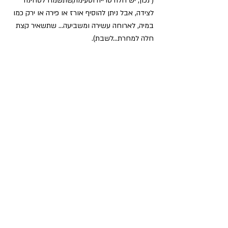
( נכון, יש חלה טרייה וטעימה,שתשמח לטחינה 
לצידה, אבל ניתן להוסיף אורז או פירה או ירק כמו 
במיה, לארוחה עשירה ומשביעה… שתשאיר קצת 
חלה למחרת…לשבת).