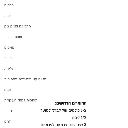
מרקים
ירקות
מתכונים בצ'יק צ'ק
עוגות ועוגיות
מאפים
גבינות
גלידות
תזונה קטוגנית-דלת פחמימות
חגים
תוספות למנה העיקרית
החומרים הדרושים:
1-2 פילטים של לברק לסועד
ריבות
1/2 לימון
לחם
3 שיני שום פרוסות לפרוסות