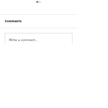
Comments
עוגת שזיפים* קייצית רומנית
Write a comment...
ו וירקות שורש ביין