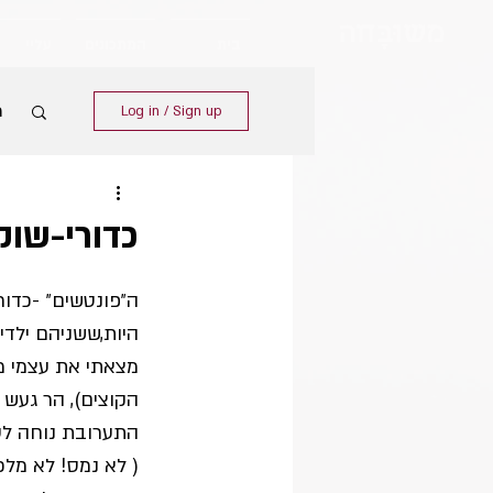
מש
וּבָּ
חה
בית
המתכונים
עליי
מ
Log in / Sign up
כדורי-שוק
ה״פונטשים״ -כדור
היות,ששניהם ילדי ק
מצאתי את עצמי מפ
הקוצים), הר געש ו
התערובת נוחה לע
( לא נמס! לא מלכ