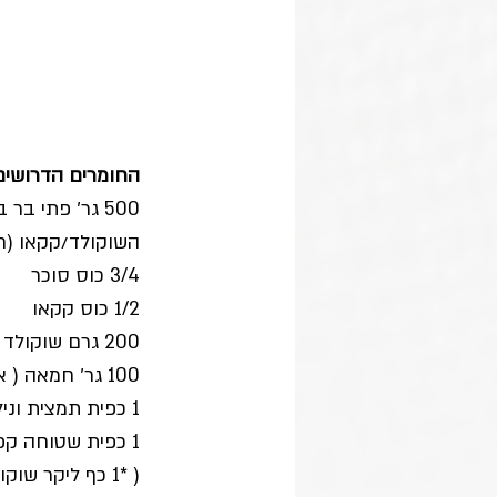
החומרים הדרושים
500 גר׳ פתי ב
השוקולד/קקאו (חב
3/4 כוס סוכר 
1/2 כוס קקאו
200 גרם שוקולד מריר חלבי או פרווה
100 גר׳ חמאה ( או חצי כוס שמן)
1 כפית תמצית וניל
1 כפית שטוחה קפה מגורען- לא חובה.
( *1 כף ליקר שוקולד/קפה)- לילדים גדולים. 