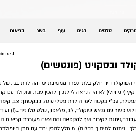
צרו קשר
רקים
סלטים
דגים
עוף
בשר
בריאות
min read
גלידות
גבינות
מאפים
עוגות ועוגיות
ולד ובסקויט (פונטשים)
לחם
ריבות
תוספות למנה העיקרית
חגים
י השוקולד,היוו חלק בלתי נפרד ממסיבת ימי-ההולדת בגן, של שנ
יץ (יוני ויולי) לא היה נראה לי לנכון, להכין עוגת שוקולד עם קר
סלת, עפ״י בקשה לימי הולדת פסלי עוגה, כבקשתך: צב, קיפוד
נטול גלוטן
לוע פעור עם גנאש שוקולד, לב, פלאפון, שלט טלויזיה...(!) ועוד.
בודה,ניתנת לקירור ואף להקפאה והתוצאה מעוררת קריאות ה
לך! וניתנת לחיתוך בקלות). מומלץ להכין יחד עם חתן היומולדת