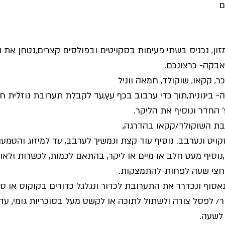
ן, נכניס בשתי פעימות בסקויטים ובפולסים קצרים,נטחן את הב
אבקה- כרצונכם.
ר, קקאו, שוקולד, חמאה ווניל
- בינונית,תוך כדי ערבוב בכף עץ,עד לקבלת תערובת נוזלית ח
החדר ונוסיף את הליקר.
בת השוקולד/קקאו בהדרגה,
קויט ונערבב. נוסיף עוד קצת ונמשיך לערבב, עד למיזוג והטמע
נוסיף מעט חלב או מיים או ליקר, בהתאם לכמות, לכשרות ולאוכ
חצי שעה לפחות-להתמצקות.
נאסוף ונכדרר את התערובת לכדור ונגלגל כדורים בקוקוס או סוכ
צור/ לפסל צורה ולשתול לתוכה או לקשט מעל בסוכריות גומי, עדשים
לשעה. 