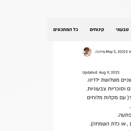
טבעוני
קינוחים
כל המתכונים
2 
May 5, 2021
מילכה
מתכונים בצ'יק צ'ק
ירקות
Updated:
Aug 9, 2023
תזונה קטוגנית-דלת פחמימות
יים משלושת ילדינו. 
ם וסוכריות צבעוניות.
( עם מקלות מלוחים 
קטגוריה ללא שם
פירות
פתעה.
 , או כלת השמחה).