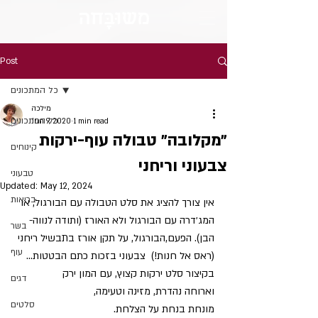
מש
וּבָּ
חה
Post
כל המתכונים
מילכה
כל המתכונים
Jun 9, 2020
1 min read
״מקלובה״ טבולה עוף-ירקות
קינוחים
צבעוני וריחני
טבעוני
Updated:
May 12, 2024
בריאות
אין צורך להציג את סלט הטבולה עם הבורגול, או 
המג׳דרה עם הבורגול ולא האורז (ותודה לנווה- 
בשר
הבן). הפעם,הבורגול, על תקן אורז בתבשיל ריחני 
עוף
(ראס אל חנות!)  צבעוני בזכות כתם הבטטות...
בקיצור סלט ירקות קצוץ, עם המון ירק
דגים
וארוחה נהדרת, מזינה וטעימה,
סלטים
מונחת בנחת על הצלחת.