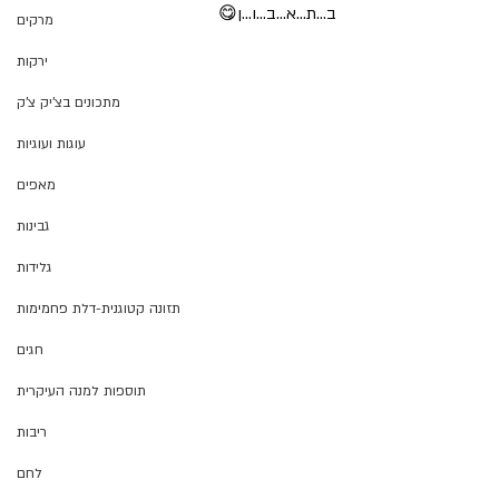
ב...ת...א...ב...ו...ן😋
מרקים
ירקות
מתכונים בצ'יק צ'ק
עוגות ועוגיות
מאפים
גבינות
גלידות
תזונה קטוגנית-דלת פחמימות
חגים
תוספות למנה העיקרית
ריבות
לחם