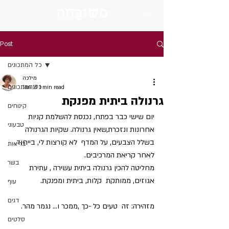
מש
וּבָּ
חה
Post
כל המתכונים
מילכה
כל המתכונים
Jan 16
1 min read
גרנולה ביתית מפנקת
קינוחים
יום שישי כבר בפתח, נכנסת להשלמת קניות 
טבעוני
אחרונות ונזכרת,שאין גרנולה. שקיות הגרנולה 
בשלל הצבעים, על המדף  לא קורצות לי, בייחוד, 
בריאות
לאחר קריאת המרכיבים.
בשר
מחליטה להכין גרנולה ביתית עשירה , עתירת 
אגוזים, ממותקת  קלות, ביתית ומפנקת.
עוף
דגים
מזהירה: זה  טעים כל -כך ,ממכר ו… נגמר מהר.
סלטים