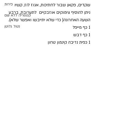
פירות
שקדים, פקאן שבור לחתיכות, אגוז לוז, קשיו
ניתן להוסיף צימוקים אוזבקיים  לתערובת, ברבע 
קטגוריה ללא שם
השעה האחרונה( כדי שלא יתייבשו ואפשר שלא). 
נטול גלוטן
1 כף מייפל
1 כף דבש
1 כפית נדיבה קינמון טחון