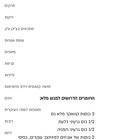
מרקים
ירקות
מתכונים בצ'יק צ'ק
עוגות ועוגיות
מאפים
גבינות
גלידות
תזונה קטוגנית-דלת פחמימות
החומרים הדרושים למגש מלא:
חגים
תוספות למנה העיקרית
3 כוסות קוואקר מלא גס
1/2 כוס גרעיני דלעת
ריבות
1/2 כוס גרעיני חמניה
לחם
2 כוסות של אגוזים למיניהם: שקדים, כפיסי 