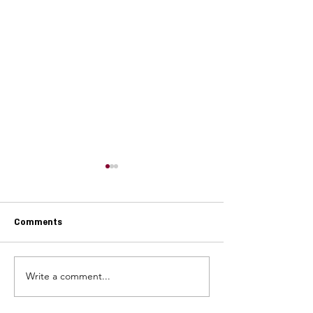
Comments
עוגת שזיפים* קייצית רומנית
Write a comment...
ו וירקות שורש ביין