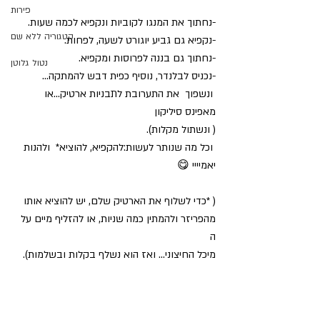
פירות
-נחתוך את המנגו לקוביות ונקפיא לכמה שעות.
קטגוריה ללא שם
-נקפיא גם גביע יוגורט לשעה, לפחות.
-נחתוך גם בננה לפרוסות ומקפיא.
נטול גלוטן
-נכניס לבלנדר, נוסיף כפית דבש להמתקה…
 ונשפוך  את התערובת לתבניות ארטיק…או 
מאפינס סיליקון
( ונשתול מקלות).
 וכל מה שנותר לעשות:להקפיא, להוציא*  ולהנות
יאמיייי 😋
( *כדי לשלוף את הארטיק שלם, יש להוציא אותו 
מהפריזר ולהמתין כמה שניות, או להזליף מיים על 
ה
מיכל החיצוני… ואז הוא נשלף בקלות ובשלמות).