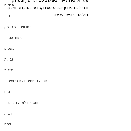
מנגו או פירות יער, בשילוב עם יוגורט ( ובננה?) 
מרקים
והרי לכם פרוזן יוגורט טעים ,טבעי ,מתקתק ומצנן.
בול,מה שהייתי צריכה.
ירקות
מתכונים בצ'יק צ'ק
עוגות ועוגיות
מאפים
גבינות
גלידות
תזונה קטוגנית-דלת פחמימות
חגים
תוספות למנה העיקרית
ריבות
לחם