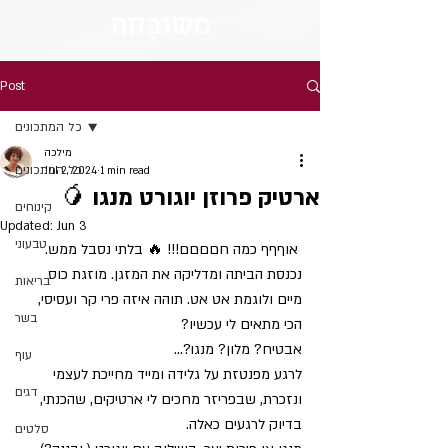
מש
וּבָּ
חה
Post
כל המתכונים
מילכה
כל המתכונים
Jul 2, 2024
1 min read
ארטיק פרוזן יוגורט מנגו 🥭
קינוחים
Updated:
Jun 3
טבעוני
 אוףףף כמה חםםםם!!! 🔥 בלתי נסבל ממש.
נכנסת הביתה ומדליקה את המזגן. מוזגת כוס 
בריאות
מיים ולוגמת אט אט. תוהה איזה פרי קר ועסיסי, 
בשר
הכי מתאים לי עכשיו?
אבטיח? מלון? מנגו?…
עוף
לרגע מפנטזת על גלידה ומייד מחייכת לעצמי 
דגים
ונזכרת, שבפריזר מחכים לי ארטיקים, שהכנתי, 
בדיוק לרגעים כאלה.
סלטים