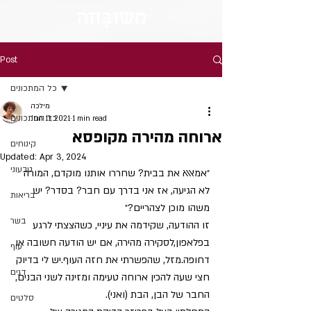
מש
וּבָּ
חה
Post
כל המתכונים
מילכה
כל המתכונים
Jun 11, 2021
1 min read
ארוחה מהירה מקופסא
קינוחים
Updated:
Apr 3, 2024
טבעוני
״אמאאא את בבית? שחררו אותנו מוקדם, המורה 
לא הגיעה, אז אני בדרך עם חבר? בסדר? יש 
בריאות
משהו מוכן לצהריים?״
בשר
זו ההודעה, שקידמה את עיניי, כשהצצתי לרגע 
בפלאפון,לסקירה מהירה, אם יש הודעה חשובה או 
עוף
דחופה.מזל, שהפשרתי את חזה העוף.יש לי בדיוק 
דגים
חצי שעה להכין ארוחה טעימה ומזינה לשני הבנים, 
החבר של הבן, הבת (ואני).
סלטים