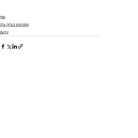
עוף
מתכונים בצ'יק צ'ק
ירקות
Recent Posts
See All