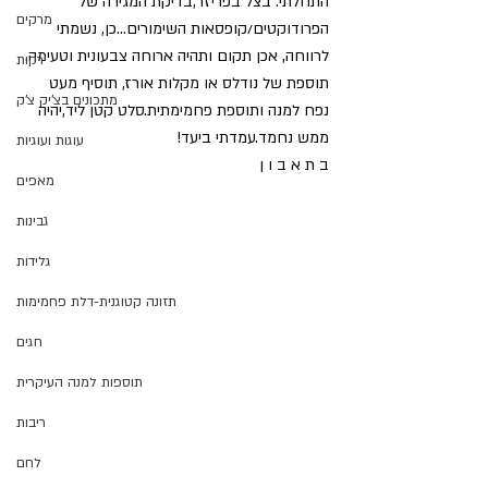
התחלתי: בצל בפריזר,בדיקת המגירה של 
מרקים
הפרודוקטים/קופסאות השימורים…כן, נשמתי 
לרווחה, אכן תקום ותהיה ארוחה צבעונית וטעימה. 
ירקות
תוספת של נודלס או מקלות אורז, תוסיף מעט 
מתכונים בצ'יק צ'ק
נפח למנה ותוספת פחמימתית.סלט קטן ליד,יהיה 
ממש נחמד.עמדתי ביעד!
עוגות ועוגיות
ב ת א ב ו ן 
מאפים
גבינות
גלידות
תזונה קטוגנית-דלת פחמימות
חגים
תוספות למנה העיקרית
ריבות
לחם