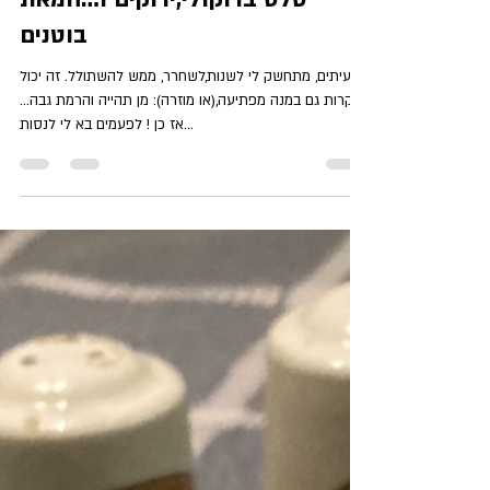
מילכה
Jan 10, 2024
1 min read
סלט ברוקולי,ירוקים ו…חמאת
בוטנים
לעיתים, מתחשק לי לשנות,לשחרר, ממש להשתולל. זה יכול
לקרות גם במנה מפתיעה,(או מוזרה): מן תהייה והרמת גבה...
אז כן ! לפעמים בא לי לנסות...