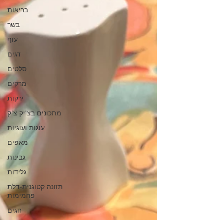
בריאות
בשר
עוף
דגים
סלטים
מרקים
ירקות
מתכונים בצ'יק צ'ק
עוגות ועוגיות
מאפים
גבינות
גלידות
תזונה קטוגנית-דלת
פחמימות
חגים