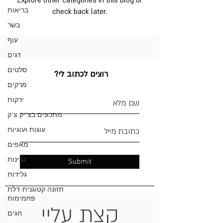
Explore other categories in this blog or
בריאות
check back later.
בשר
עוף
דגים
סלטים
?רוצים לכתוב לי
מרקים
ירקות
מתכונים בצ'יק צ'ק
עוגות ועוגיות
מאפים
גבינות
Submit
גלידות
תזונה קטוגנית-דלת
פחמימות
קצת עליי
חגים